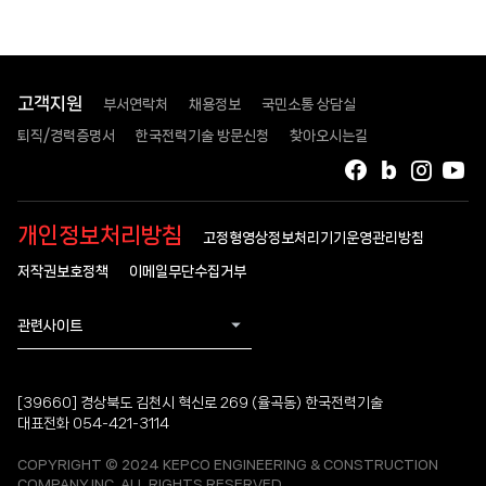
고객지원
부서연락처
채용정보
국민소통 상담실
퇴직/경력증명서
한국전력기술 방문신청
찾아오시는길
페이스북
블로그
인스타
유
개인정보처리방침
고정형영상정보처리기기운영관리방침
저작권보호정책
이메일무단수집거부
관련사이트
[39660] 경상북도 김천시 혁신로 269 (율곡동) 한국전력기술
대표전화 054-421-3114
COPYRIGHT © 2024 KEPCO ENGINEERING & CONSTRUCTION
COMPANY.INC. ALL RIGHTS RESERVED.