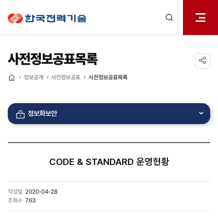
전체메
한국전력기술
열기
검색
레이어
열기
사전정보공표목록
공유하기
정보공개
사전정보공표
사전정보공표목록
홈
정보화보안
CODE & STANDARD 운영현황
작성일
2020-04-28
조회수
763