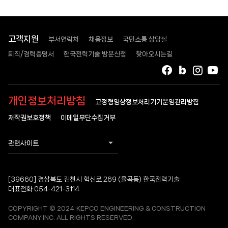
고객지원
부서연락처
채용정보
국민소통 상담실
퇴직/경력증명서
한국전력기술 방문신청
찾아오시는길
페이스북
블로그
인스타
유
개인정보처리방침
고정형영상정보처리기기운영관리방침
저작권보호정책
이메일무단수집거부
관련사이트
[39660] 경상북도 김천시 혁신로 269 (율곡동) 한국전력기술
대표전화 054-421-3114
COPYRIGHT © 2024 KEPCO ENGINEERING & CONSTRUCTION
COMPANY.INC. ALL RIGHTS RESERVED.