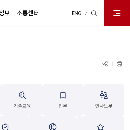
전체메
열기
정보
소통센터
ENG
검색
레이어
열기
공유하기
인쇄
기술교육
법무
인사노무