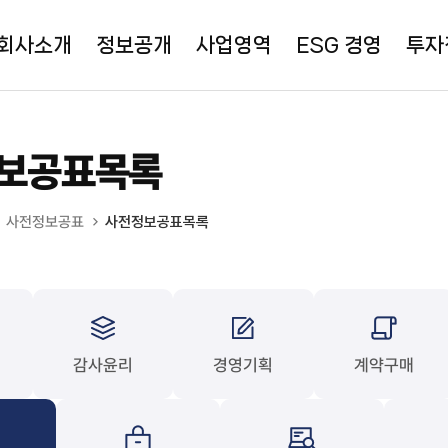
회사소개
정보공개
사업영역
ESG 경영
투자
보공표목록
사전정보공표
사전정보공표목록
감사윤리
경영기획
계약구매