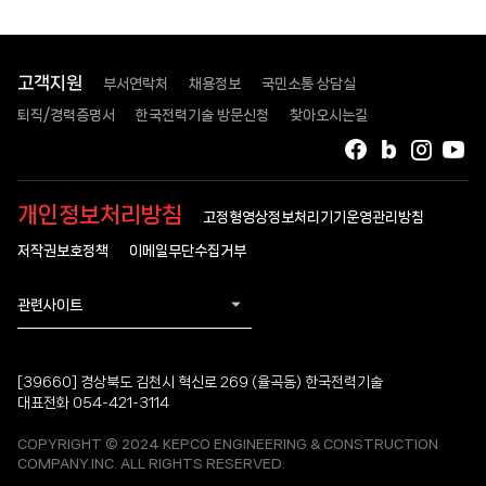
고객지원
부서연락처
채용정보
국민소통 상담실
퇴직/경력증명서
한국전력기술 방문신청
찾아오시는길
페이스북
블로그
인스타
유
개인정보처리방침
고정형영상정보처리기기운영관리방침
저작권보호정책
이메일무단수집거부
관련사이트
[39660] 경상북도 김천시 혁신로 269 (율곡동) 한국전력기술
대표전화 054-421-3114
COPYRIGHT © 2024 KEPCO ENGINEERING & CONSTRUCTION
COMPANY.INC. ALL RIGHTS RESERVED.