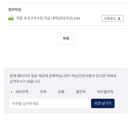
첨부파일
직원 초과근무수당 지급 내역(2023년).xlsx
다운로드
목록
콘텐츠
현재 페이지의 정보 제공에 만족하십니까? 개선/건의사항이 있으면 아래에
만족도
남겨주시기 바랍니다.
조사
매우만족
만족
보통
불만족
매우불만족
의견 남기기