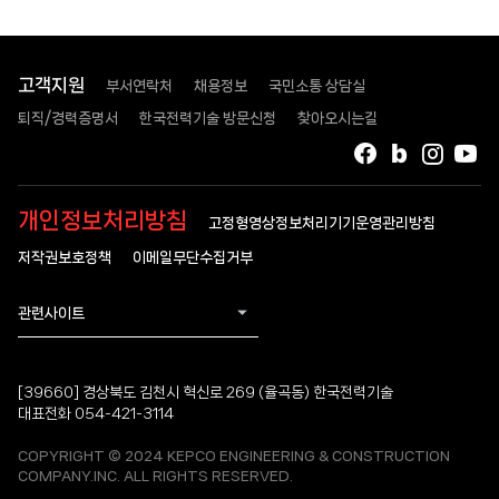
고객지원
부서연락처
채용정보
국민소통 상담실
퇴직/경력증명서
한국전력기술 방문신청
찾아오시는길
페이스북
블로그
인스타
유
개인정보처리방침
고정형영상정보처리기기운영관리방침
저작권보호정책
이메일무단수집거부
관련사이트
[39660] 경상북도 김천시 혁신로 269 (율곡동) 한국전력기술
대표전화 054-421-3114
COPYRIGHT © 2024 KEPCO ENGINEERING & CONSTRUCTION
COMPANY.INC. ALL RIGHTS RESERVED.