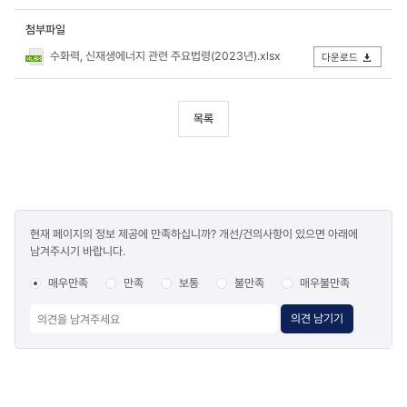
첨부파일
수화력, 신재생에너지 관련 주요법령(2023년).xlsx
다운로드
목록
콘텐츠
현재 페이지의 정보 제공에 만족하십니까? 개선/건의사항이 있으면 아래에
만족도
남겨주시기 바랍니다.
조사
매우만족
만족
보통
불만족
매우불만족
의견 남기기