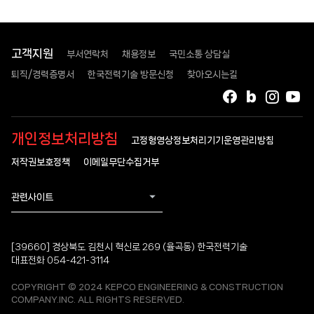
고객지원
부서연락처
채용정보
국민소통 상담실
퇴직/경력증명서
한국전력기술 방문신청
찾아오시는길
페이스북
블로그
인스타
유
개인정보처리방침
고정형영상정보처리기기운영관리방침
저작권보호정책
이메일무단수집거부
관련사이트
[39660] 경상북도 김천시 혁신로 269 (율곡동) 한국전력기술
대표전화 054-421-3114
COPYRIGHT © 2024 KEPCO ENGINEERING & CONSTRUCTION
COMPANY.INC. ALL RIGHTS RESERVED.