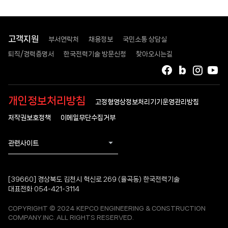
고객지원
부서연락처
채용정보
국민소통 상담실
퇴직/경력증명서
한국전력기술 방문신청
찾아오시는길
페이스북
블로그
인스타
유
개인정보처리방침
고정형영상정보처리기기운영관리방침
저작권보호정책
이메일무단수집거부
관련사이트
[39660] 경상북도 김천시 혁신로 269 (율곡동) 한국전력기술
대표전화 054-421-3114
COPYRIGHT © 2024 KEPCO ENGINEERING & CONSTRUCTION
COMPANY.INC. ALL RIGHTS RESERVED.