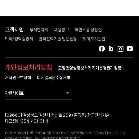
고객지원
부서연락처
채용정보
국민소통 상담실
퇴직/경력증명서
한국전력기술 방문신청
찾아오시는길
페이스북
블로그
인스타
유
개인정보처리방침
고정형영상정보처리기기운영관리방침
저작권보호정책
이메일무단수집거부
관련사이트
[39660] 경상북도 김천시 혁신로 269 (율곡동) 한국전력기술
대표전화 054-421-3114
COPYRIGHT © 2024 KEPCO ENGINEERING & CONSTRUCTION
COMPANY.INC. ALL RIGHTS RESERVED.