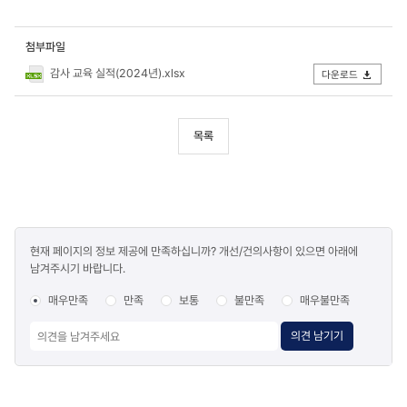
첨부파일
감사 교육 실적(2024년).xlsx
다운로드
목록
콘텐츠
현재 페이지의 정보 제공에 만족하십니까? 개선/건의사항이 있으면 아래에
만족도
남겨주시기 바랍니다.
조사
매우만족
만족
보통
불만족
매우불만족
의견 남기기