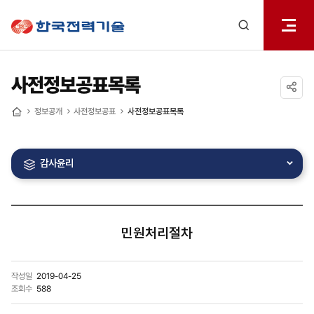
전체메
한국전력기술
열기
검색
레이어
열기
사전정보공표목록
공유하기
정보공개
사전정보공표
사전정보공표목록
홈
감사윤리
민원처리절차
작성일
2019-04-25
조회수
588