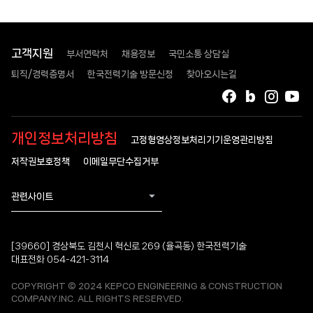
고객지원
부서연락처
채용정보
국민소통 상담실
퇴직/경력증명서
한국전력기술 방문신청
찾아오시는길
페이스북
블로그
인스타
유
개인정보처리방침
고정형영상정보처리기기운영관리방침
저작권보호정책
이메일무단수집거부
관련사이트
[39660] 경상북도 김천시 혁신로 269 (율곡동) 한국전력기술
대표전화 054-421-3114
COPYRIGHT © 2024 KEPCO ENGINEERING & CONSTRUCTION
COMPANY.INC. ALL RIGHTS RESERVED.