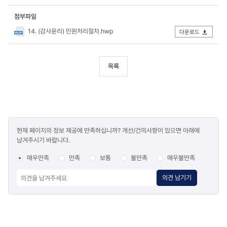
첨부파일
14. (감사윤리) 민원처리절차.hwp
다운로드
목록
콘텐츠
현재 페이지의 정보 제공에 만족하십니까? 개선/건의사항이 있으면 아래에
만족도
남겨주시기 바랍니다.
조사
매우만족
만족
보통
불만족
매우불만족
의견 남기기