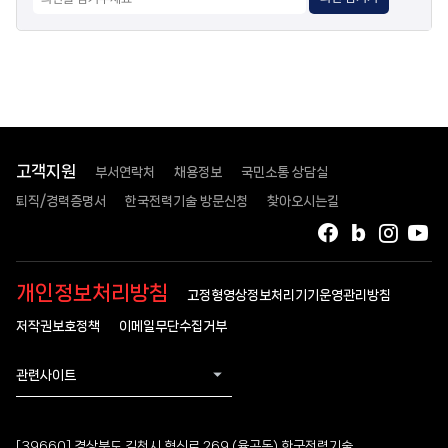
고객지원
부서연락처
채용정보
국민소통 상담실
퇴직/경력증명서
한국전력기술 방문신청
찾아오시는길
페이스북
블로그
인스타
유
개인정보처리방침
고정형영상정보처리기기운영관리방침
저작권보호정책
이메일무단수집거부
관련사이트
[39660] 경상북도 김천시 혁신로 269 (율곡동) 한국전력기술