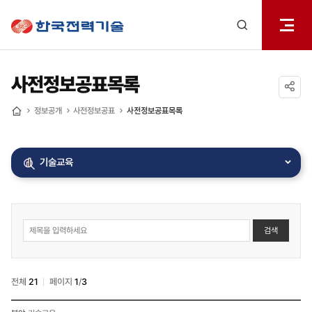
전체메
한국전력기술
열기
검색
레이어
열기
사전정보공표목록
공유하기
정보공개
사전정보공표
사전정보공표목록
홈
기술교육
사전정보공표
검색
게시물
게시판
상세
검색
전체
21
페이지
1
/
3
사전정보공표