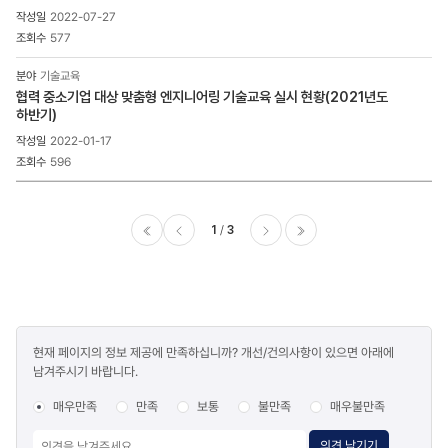
2022-07-27
577
기술교육
협력 중소기업 대상 맞춤형 엔지니어링 기술교육 실시 현황(2021년도
하반기)
2022-01-17
596
1
3
이전
다음
마지막
콘텐츠
현재 페이지의 정보 제공에 만족하십니까? 개선/건의사항이 있으면 아래에
만족도
남겨주시기 바랍니다.
조사
매우만족
만족
보통
불만족
매우불만족
의견 남기기