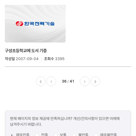
구성초등학교에 도서 기증
작성일
2007-09-04
조회수
3395
36
41
이전
다음
마지막
콘텐츠
현재 페이지의 정보 제공에 만족하십니까? 개선/건의사항이 있으면 아래에
만족도
남겨주시기 바랍니다.
조사
매우만족
만족
보통
불만족
매우불만족