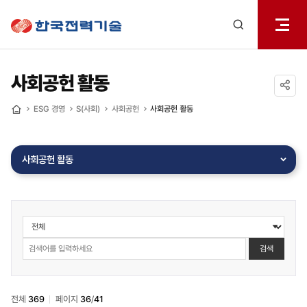
전체메
한국전력기술
열기
검색
레이어
열기
사회공헌 활동
공유하기
ESG 경영
S(사회)
사회공헌
사회공헌 활동
홈
사회공헌 활동
게시물
검색
검색
전체
369
페이지
36
/
41