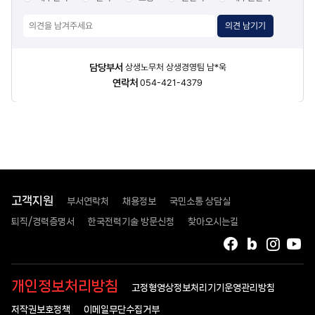
의견 남기기
담당자
담당부서
상생노무처 상생경영팀 남*욱
정보
연락처
054-421-4379
고객지원
부서연락처
채용정보
국민소통 상담실
퇴직/경력증명서
한국전력기술 방문신청
찾아오시는길
페이스북
블로그
인스타
유
개인정보처리방침
고정형영상정보처리기기운영관리방침
저작권보호정책
이메일무단수집거부