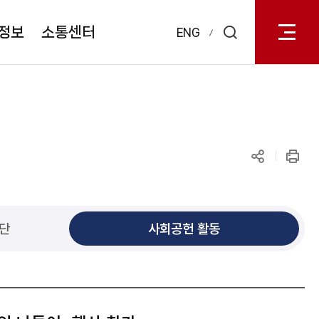
전체메
열기
정보
소통센터
ENG
검색
레이어
열기
공유하기
인쇄
사단
사회공헌 활동