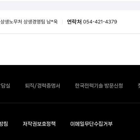
연락처
상생노무처 상생경영팀 남*욱
054-421-4379
상담실
퇴직/경력증명서
한국전력기술 방문신청
방침
저작권보호정책
이메일무단수집거부