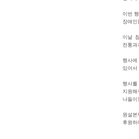
이번 행
장애인들
이날 
전통과
행사에 
있어서 
행사를
지원해
나들이인
원설본
후원하며