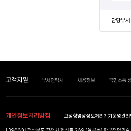
담당자
담당부서
정보
고객지원
부서연락처
채용정보
국민소통 
개인정보처리방침
고정형영상정보처리기기운영관리
[39660] 경상북도 김천시 혁신로 269 (율곡동) 한국전력기술