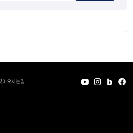
찾아오시는길
유튜브
인스타그
블로그
페