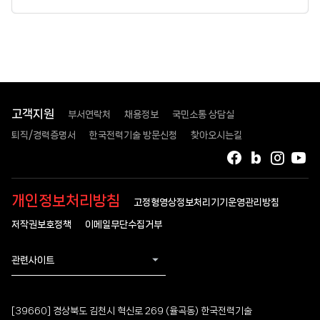
고객지원
부서연락처
채용정보
국민소통 상담실
퇴직/경력증명서
한국전력기술 방문신청
찾아오시는길
페이스북
블로그
인스타
유
개인정보처리방침
고정형영상정보처리기기운영관리방침
저작권보호정책
이메일무단수집거부
관련사이트
[39660] 경상북도 김천시 혁신로 269 (율곡동) 한국전력기술