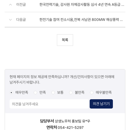
이전글
한국전력기술, 감사원 자체감사활동 심사 4년 연속 A등급 달성
다음글
한전기술 참여 컨소시움,전북 서남권 800MW 해상풍력 우선협상대상자 선정
목록
콘텐츠
현재 페이지의 정보 제공에 만족하십니까? 개선/건의사항이 있으면 아래에
만족도
남겨주시기 바랍니다.
조사
매우만족
만족
보통
불만족
매우불만족
의견 남기기
담당자
담당부서
상생노무처 홍보팀 유*우
정보
연락처
054-421-5297