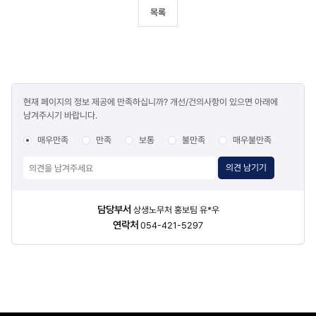
목록
콘텐츠
현재 페이지의 정보 제공에 만족하십니까? 개선/건의사항이 있으면 아래에
만족도
남겨주시기 바랍니다.
조사
매우만족
만족
보통
불만족
매우불만족
의견 남기기
담당자
담당부서
상생노무처 홍보팀 유*우
정보
연락처
054-421-5297