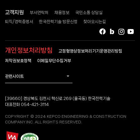
고객지원
부서연락처
채용정보
국민소통 상담실
퇴직/경력증명서
한국전력기술 방문신청
찾아오시는길
페이스북
블로그
인스타
유
개인정보처리방침
고정형영상정보처리기기운영관리방침
저작권보호정책
이메일무단수집거부
관련사이트
[39660] 경상북도 김천시 혁신로 269 (율곡동) 한국전력기술
대표전화 054-421-3114
COPYRIGHT © 2024 KEPCO ENGINEERING & CONSTRUCTION
COMPANY.INC. ALL RIGHTS RESERVED.