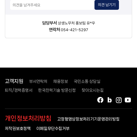
의견 남기기
담당자
담당부서
상생노무처 홍보팀 유*우
정보
연락처
054-421-5297
고객지원
부서연락처
채용정보
국민소통 상담실
퇴직/경력증명서
한국전력기술 방문신청
찾아오시는길
페이스북
블로그
인스타
유
개인정보처리방침
고정형영상정보처리기기운영관리방침
저작권보호정책
이메일무단수집거부