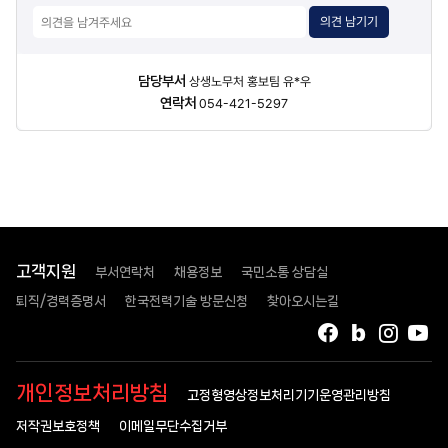
의견 남기기
담당자
담당부서
상생노무처 홍보팀 유*우
정보
연락처
054-421-5297
고객지원
부서연락처
채용정보
국민소통 상담실
퇴직/경력증명서
한국전력기술 방문신청
찾아오시는길
페이스북
블로그
인스타
유
개인정보처리방침
고정형영상정보처리기기운영관리방침
저작권보호정책
이메일무단수집거부