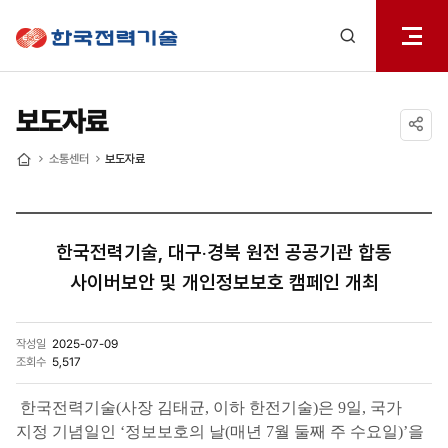
전체메
한국전력기술
열기
검색
레이어
열기
보도자료
공유하기
소통센터
보도자료
홈
한국전력기술, 대구‧경북 원전 공공기관 합동
사이버보안 및 개인정보보호 캠페인 개최
작성일
2025-07-09
조회수
5,517
한국전력기술(사장 김태균, 이하 한전기술)은 9일, 국가
지정 기념일인 ‘정보보호의 날(매년 7월 둘째 주 수요일)’을