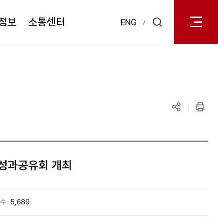
전체메
열기
정보
소통센터
ENG
검색
레이어
열기
공유하기
인쇄
 성과공유회 개최
수
5,689