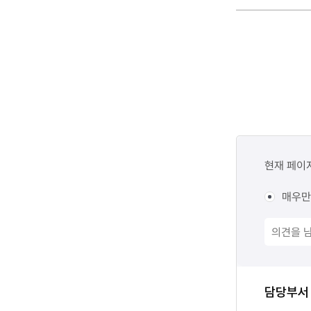
콘텐츠
만족도
현재 페이
조사
매우만
담당자
담당부서
정보