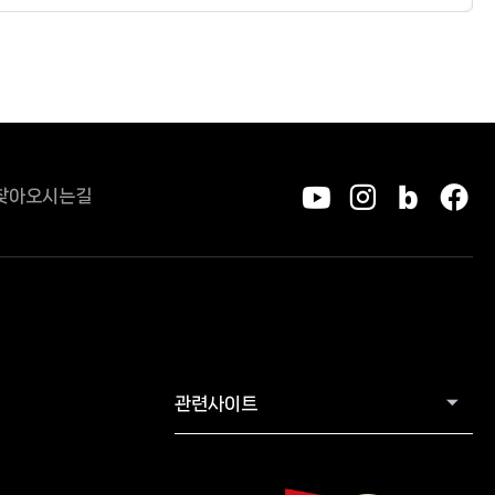
찾아오시는길
유튜브
인스타그
블로그
페
관련사이트