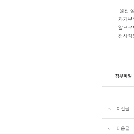
원전 설
과기부의
앞으로도
전사적인
첨부파일
이전글
다음글