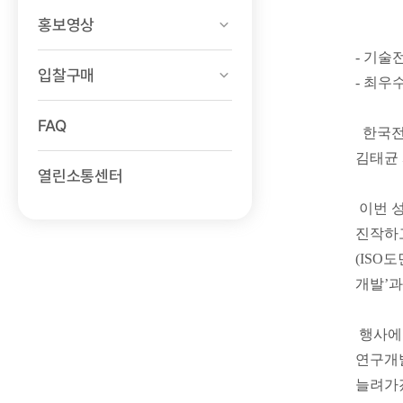
홍보영상
- 기술
입찰구매
- 최우
FAQ
한국전력
김태균 
열린소통센터
이번 성
진작하고
(ISO
개발’과
행사에 
연구개발
늘려가겠