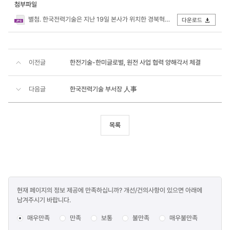
첨부파일
별첨. 한국전력기술은 지난 19일 본사가 위치한 경북혁신도시에서 에너지 절약 생활화 캠페인을 실시했다.jpg
다운로드
이전글
한전기술-한미글로벌, 원전 사업 협력 양해각서 체결
다음글
한국전력기술 부서장 人事
목록
콘텐츠
현재 페이지의 정보 제공에 만족하십니까? 개선/건의사항이 있으면 아래에
만족도
남겨주시기 바랍니다.
조사
매우만족
만족
보통
불만족
매우불만족