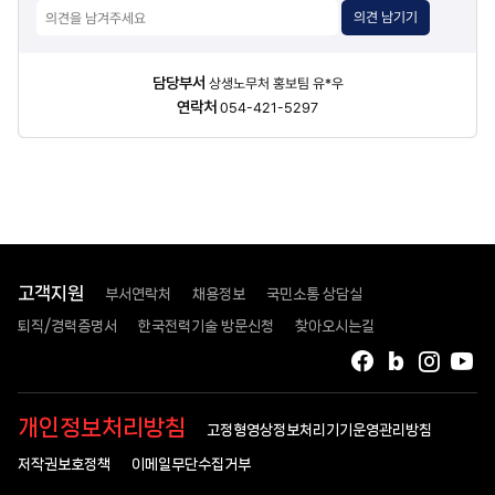
의견 남기기
담당자
담당부서
상생노무처 홍보팀 유*우
정보
연락처
054-421-5297
고객지원
부서연락처
채용정보
국민소통 상담실
퇴직/경력증명서
한국전력기술 방문신청
찾아오시는길
페이스북
블로그
인스타
유
개인정보처리방침
고정형영상정보처리기기운영관리방침
저작권보호정책
이메일무단수집거부