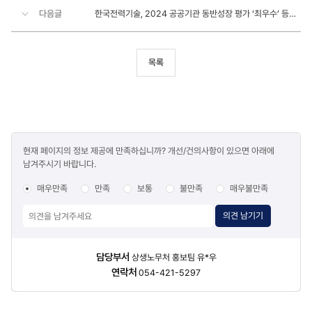
다음글
한국전력기술, 2024 공공기관 동반성장 평가 ‘최우수’ 등급 달성
목록
콘텐츠
현재 페이지의 정보 제공에 만족하십니까? 개선/건의사항이 있으면 아래에
만족도
남겨주시기 바랍니다.
조사
매우만족
만족
보통
불만족
매우불만족
의견 남기기
담당자
담당부서
상생노무처 홍보팀 유*우
정보
연락처
054-421-5297