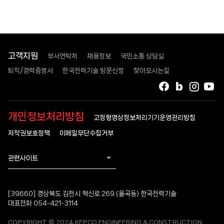
고객지원
부서연락처
채용정보
국민소통 상담실
퇴직/경력증명서
한국전력기술 방문신청
찾아오시는길
페이스북
블로그
인스타
유
개인정보처리방침
고정형영상정보처리기기운영관리방침
저작권보호정책
이메일무단수집거부
관련사이트
[39660] 경상북도 김천시 혁신로 269 (율곡동) 한국전력기술
대표전화 054-421-3114
COPYRIGHT © 2024 KEPCO ENGINEERING & CONSTRUCTION