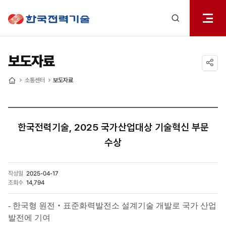
전체메
한국전력기술
열기
검색
레이어
열기
보도자료
공유하기
소통센터
보도자료
홈
한국전력기술, 2025 국가산업대상 기술혁신 부문
수상
작성일
2025-04-17
조회수
14,794
- 한국형 원전‧표준화력발전소 설계기술 개발로 국가 산업
발전에 기여