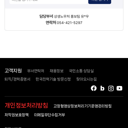
담당자
담당부서
상생노무처 홍보팀 유*우
정보
연락처
054-421-5297
고객지원
부서연락처
채용정보
국민소통 상담실
퇴직/경력증명서
한국전력기술 방문신청
찾아오시는길
페이스북
블로그
인스타
유
개인정보처리방침
고정형영상정보처리기기운영관리방침
저작권보호정책
이메일무단수집거부