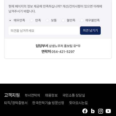
콘텐츠
현재 페이지의 정보 제공에 만족하십니까? 개선/건의사항이 있으면 아래에
만족도
남겨주시기 바랍니다.
조사
매우만족
만족
보통
불만족
매우불만족
의견 남기기
담당자
담당부서
상생노무처 홍보팀 유*우
정보
연락처
054-421-5297
고객지원
부서연락처
채용정보
국민소통 상담실
퇴직/경력증명서
한국전력기술 방문신청
찾아오시는길