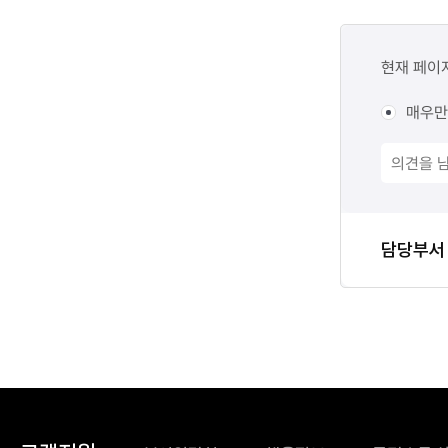
콘텐츠
만족도
현재 페이
조사
매우만
담당자
담당부서
정보