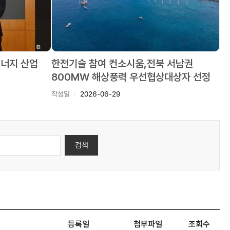
에너지 산업
한전기술 참여 컨소시움,전북 서남권
800MW 해상풍력 우선협상대상자 선정
작성일
2026-06-29
검색
등록일
첨부파일
조회수