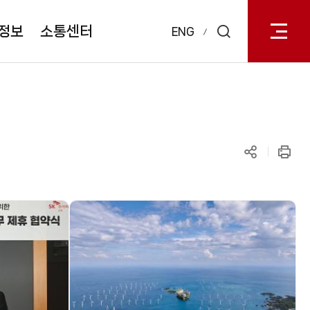
전체메
열기
정보
소통센터
ENG
검색
레이어
열기
공유하기
인쇄