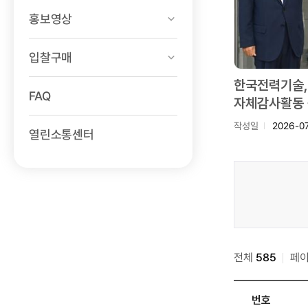
홍보영상
입찰구매
한국전력기술,
FAQ
자체감사활동 
작성일
2026-0
열린소통센터
소통센터
>
보도자료
검색
전체
585
페
번호