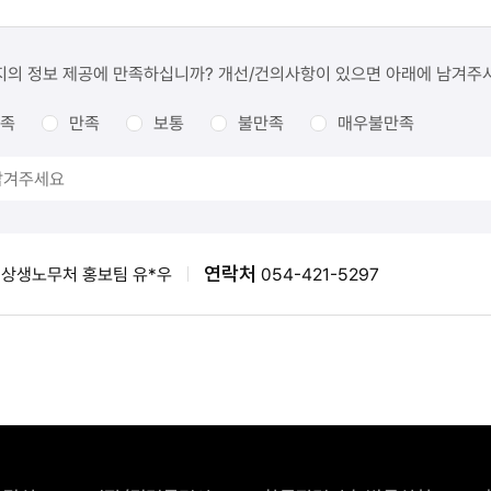
지의 정보 제공에 만족하십니까? 개선/건의사항이 있으면 아래에 남겨주
족
만족
보통
불만족
매우불만족
연락처
상생노무처 홍보팀 유*우
054-421-5297