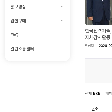
홍보영상
입찰구매
한국전력기술,
FAQ
자체감사활동 
작성일
2026-0
열린소통센터
소통센터
>
보도자료
검색
전체
585
페
번호