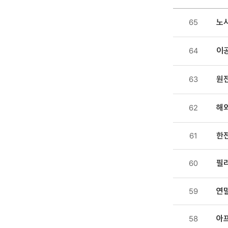
소통센터
노사
65
>
보도자료
이
64
목록
-
번호,
원
63
제목,
등록일
해외
62
,
첨부파일
한
61
,
조회수
필리
60
연
59
아
58