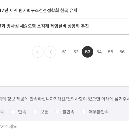
017년 세계 원자력구조건전성학회 한국 유치
본과 방사성 세슘오염 소각재 제염설비 상용화 추진
51
52
53
54
55
56
처음
이전
지의 정보 제공에 만족하십니까? 개선/건의사항이 있으면 아래에 남겨주
족
만족
보통
불만족
매우불만족