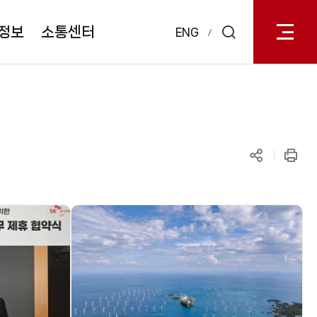
전체메
열기
정보
소통센터
ENG
검색
레이어
열기
공유하기
인쇄