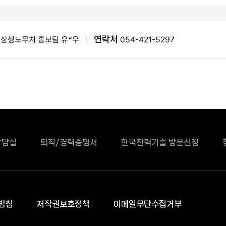
연락처
상생노무처 홍보팀 유*우
054-421-5297
상담실
퇴직/경력증명서
한국전력기술 방문신청
방침
저작권보호정책
이메일무단수집거부