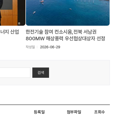
에너지 산업
한전기술 참여 컨소시움,전북 서남권
800MW 해상풍력 우선협상대상자 선정
작성일
2026-06-29
검색
등록일
첨부파일
조회수