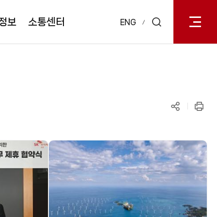
전체메
열기
정보
소통센터
ENG
검색
레이어
열기
공유하기
인쇄