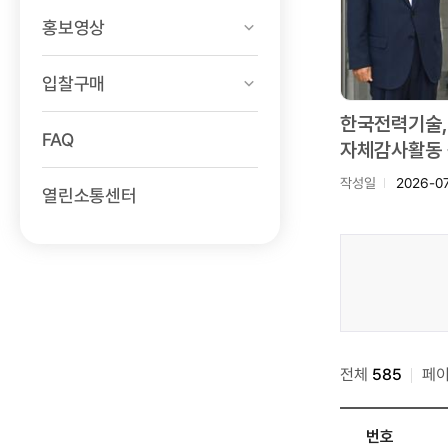
홍보영상
입찰구매
한국전력기술,
FAQ
자체감사활동 
작성일
2026-0
열린소통센터
소통센터
>
보도자료
검색
전체
585
페
번호