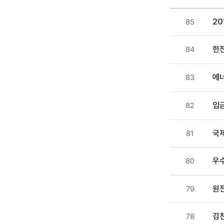
소통센터
20
85
>
보도자료
한
84
목록
-
번호,
에너
83
제목,
등록일
임
82
,
첨부파일
국제
81
,
조회수
우
80
원
79
김
78