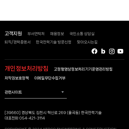
고객지원
부서연락처
채용정보
국민소통 상담실
퇴직/경력증명서
한국전력기술 방문신청
찾아오시는길
페이스북
블로그
인스타
유
개인정보처리방침
고정형영상정보처리기기운영관리방침
저작권보호정책
이메일무단수집거부
관련사이트
[39660] 경상북도 김천시 혁신로 269 (율곡동) 한국전력기술
대표전화 054-421-3114