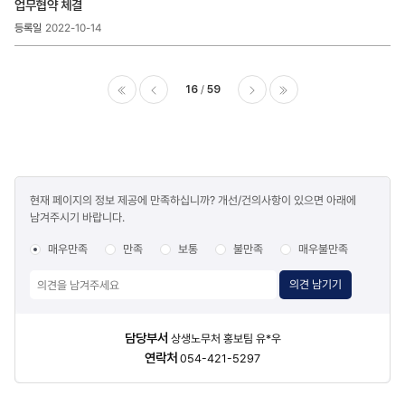
업무협약 체결
2022-10-14
16
59
이전
다음
마지막
콘텐츠
현재 페이지의 정보 제공에 만족하십니까? 개선/건의사항이 있으면 아래에
만족도
남겨주시기 바랍니다.
조사
매우만족
만족
보통
불만족
매우불만족
의견 남기기
담당자
담당부서
상생노무처 홍보팀 유*우
정보
연락처
054-421-5297