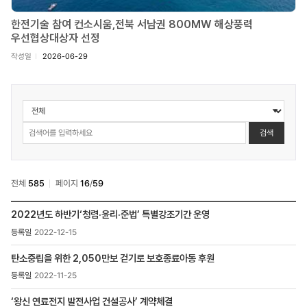
한전기술 참여 컨소시움,전북 서남권 800MW 해상풍력
우선협상대상자 선정
작성일
2026-06-29
소통센터
>
보도자료
검색
검색
전체
585
페이지
16
/
59
소통센터
2022년도 하반기‘청렴·윤리·준법’ 특별강조기간 운영
>
2022-12-15
보도자료
목록
탄소중립을 위한 2,050만보 걷기로 보호종료아동 후원
-
번호,
2022-11-25
제목,
등록일
‘왕신 연료전지 발전사업 건설공사’ 계약체결