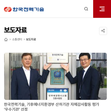
전체메
한국전력기술
열기
검색
레이어
열기
보도자료
공유하기
소통센터
보도자료
홈
한국전력기술, 기후에너지환경부 산하기관 자체감사활동 평가
‘우수기관’ 선정