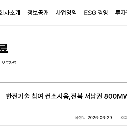
회사소개
정보공개
사업영역
ESG 경영
투자
료
보도자료
한전기술 참여 컨소시움,전북 서남권 800M
작성일
2026-06-29
조