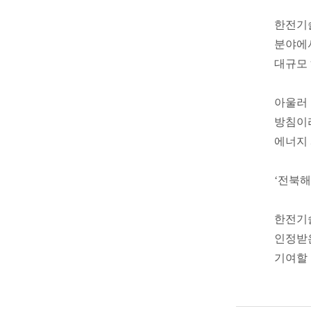
한전기술
분야에
대규모
아울러 
방침이라
에너지
‘전북해
한전기술
인정받은
기여할 