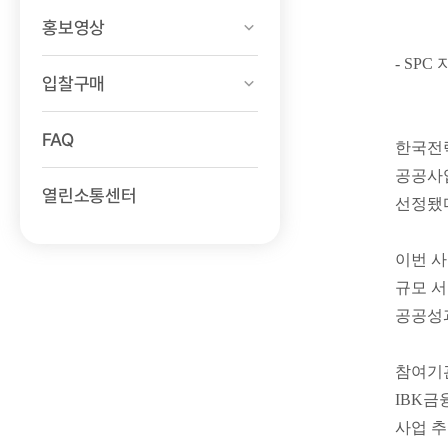
홍보영상
- SP
입찰구매
FAQ
한국전력
공공사
열린소통센터
선정됐
이번 사
규모 서
공공성과
참여기관
IBK금
사업 추