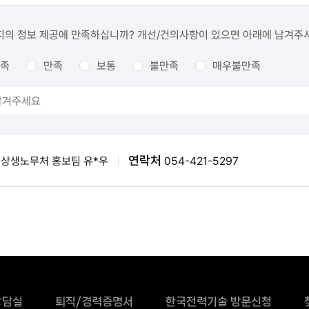
지의 정보 제공에 만족하십니까? 개선/건의사항이 있으면 아래에 남겨주
족
만족
보통
불만족
매우불만족
연락처
상생노무처 홍보팀 유*우
054-421-5297
상담실
퇴직/경력증명서
한국전력기술 방문신청