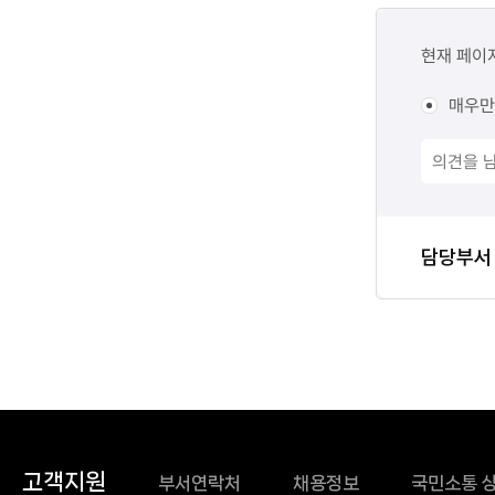
콘텐츠
만족도
현재 페이
조사
매우만
담당자
담당부서
정보
고객지원
부서연락처
채용정보
국민소통 