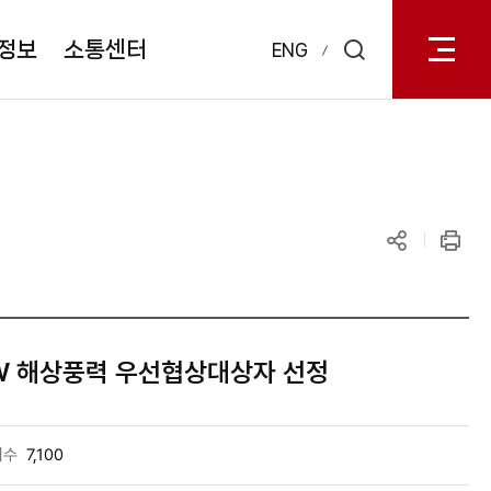
전체메
열기
정보
소통센터
ENG
검색
레이어
열기
공유하기
인쇄
W 해상풍력 우선협상대상자 선정
회수
7,100