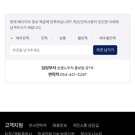
콘텐츠
현재 페이지의 정보 제공에 만족하십니까? 개선/건의사항이 있으면 아래에
만족도
남겨주시기 바랍니다.
조사
매우만족
만족
보통
불만족
매우불만족
의견 남기기
담당자
담당부서
상생노무처 홍보팀 유*우
정보
연락처
054-421-5297
고객지원
부서연락처
채용정보
국민소통 상담실
퇴직/경력증명서
한국전력기술 방문신청
찾아오시는길