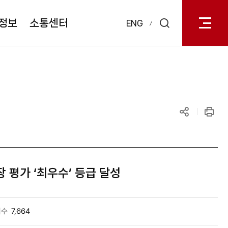
전체메
열기
정보
소통센터
ENG
검색
레이어
열기
공유하기
인쇄
 평가 ‘최우수’ 등급 달성
회수
7,664