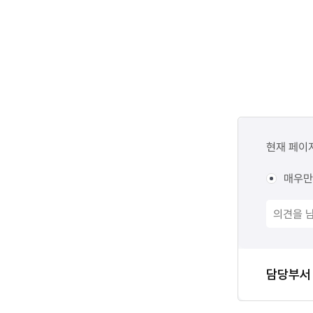
콘텐츠
만족도
현재 페이
조사
매우만
담당자
담당부서
정보