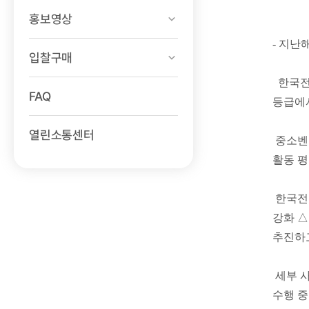
홍보영상
- 지난
입찰구매
한국전력
FAQ
등급에
열린소통센터
중소벤
활동 평
한국전
강화 △
추진하
세부 사
수행 중