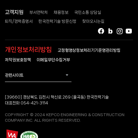
고객지원
부서연락처
채용정보
국민소통 상담실
퇴직/경력증명서
한국전력기술 방문신청
찾아오시는길
페이스북
블로그
인스타
유
개인정보처리방침
고정형영상정보처리기기운영관리방침
저작권보호정책
이메일무단수집거부
관련사이트
[39660] 경상북도 김천시 혁신로 269 (율곡동) 한국전력기술
대표전화 054-421-3114
COPYRIGHT © 2024 KEPCO ENGINEERING & CONSTRUCTION
COMPANY.INC. ALL RIGHTS RESERVED.