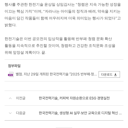
행사를 주관한 한전기술 윤상일 상임감사는 “청렴은 지속 가능한 성장을
이끄는 핵심 가치”이며, “자라나는 아이들의 정직과 배려, 약속을 지키는
마음이 담긴 작품들이 함께 어우러지며 더욱 의미있는 행사가 되었다”고
밝혔다.
한전기술은 이번 공모전의 입상작을 활용해 반부패·청렴 문화 확산
활동을 지속적으로 추진할 것이며, 청렴하고 건강한 조직문화 조성을
위해 앞장설 계획이다. 끝.
첨부파일
별첨. 지난 29일 개최된 한국전력기술 「2025 반부패·청렴 공모전」 시상식에서 수상자들이 기념 촬영을 하고 있다.JPG
다운로드
이전글
한국전력기술, 커피박 자원순환으로 ESG 경영실천
다음글
한국전력기술, 생성형 AI 실무‧보안 교육으로 디지털 혁신 가속화