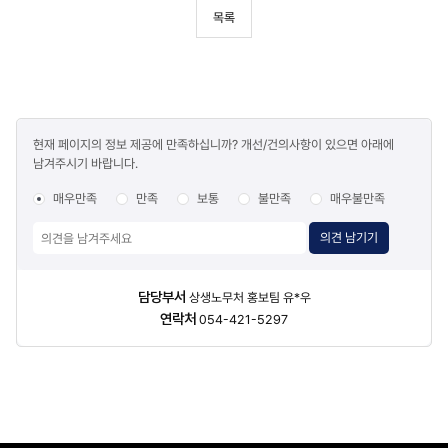
목록
콘텐츠
현재 페이지의 정보 제공에 만족하십니까? 개선/건의사항이 있으면 아래에
만족도
남겨주시기 바랍니다.
조사
매우만족
만족
보통
불만족
매우불만족
의견 남기기
담당자
담당부서
상생노무처 홍보팀 유*우
정보
연락처
054-421-5297