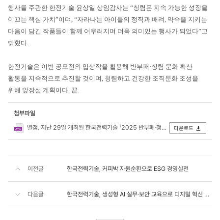
행사를 주관한 한전기술 윤상일 상임감사는 “청렴은 지속 가능한 성장을
이끄는 핵심 가치”이며, “자라나는 아이들의 정직과 배려, 약속을 지키는
마음이 담긴 작품들이 함께 어우러지며 더욱 의미있는 행사가 되었다”고
밝혔다.
한전기술은 이번 공모전의 입상작을 활용해 반부패·청렴 문화 확산
활동을 지속적으로 추진할 것이며, 청렴하고 건강한 조직문화 조성을
위해 앞장설 계획이다. 끝.
첨부파일
별첨. 지난 29일 개최된 한국전력기술 「2025 반부패·청렴 공모전」 시상식에서 수상자들이 기념 촬영을 하고 있다.JPG
다운로드
이전글
한국전력기술, 커피박 자원순환으로 ESG 경영실천
다음글
한국전력기술, 생성형 AI 실무‧보안 교육으로 디지털 혁신 가속화