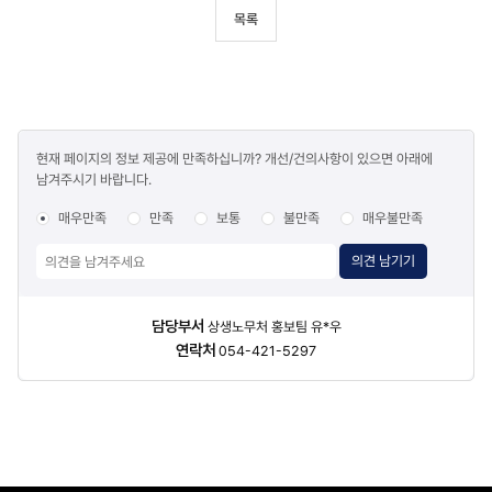
목록
콘텐츠
현재 페이지의 정보 제공에 만족하십니까? 개선/건의사항이 있으면 아래에
만족도
남겨주시기 바랍니다.
조사
매우만족
만족
보통
불만족
매우불만족
의견 남기기
담당자
담당부서
상생노무처 홍보팀 유*우
정보
연락처
054-421-5297