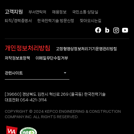
고객지원
부서연락처
채용정보
국민소통 상담실
퇴직/경력증명서
한국전력기술 방문신청
찾아오시는길
페이스북
블로그
인스타
유
개인정보처리방침
고정형영상정보처리기기운영관리방침
저작권보호정책
이메일무단수집거부
관련사이트
[39660] 경상북도 김천시 혁신로 269 (율곡동) 한국전력기술
대표전화 054-421-3114
COPYRIGHT © 2024 KEPCO ENGINEERING & CONSTRUCTION
COMPANY.INC. ALL RIGHTS RESERVED.