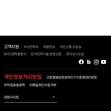
고객지원
부서연락처
채용정보
국민소통 상담실
퇴직/경력증명서
한국전력기술 방문신청
찾아오시는길
페이스북
블로그
인스타
유
개인정보처리방침
고정형영상정보처리기기운영관리방침
저작권보호정책
이메일무단수집거부
관련사이트