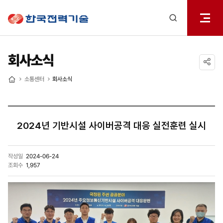
전체메
한국전력기술
열기
검색
레이어
열기
회사소식
공유하기
소통센터
회사소식
홈
2024년 기반시설 사이버공격 대응 실전훈련 실시
작성일
2024-06-24
조회수
1,957