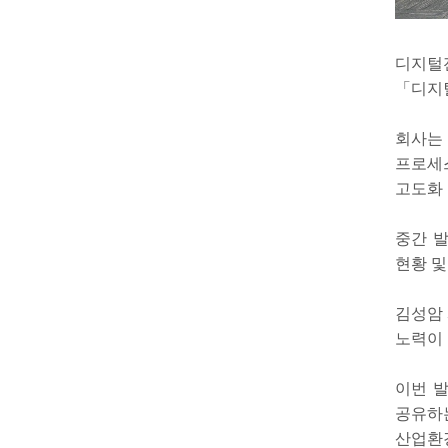
디지털전
「디지
회사는
프로세
고도화 
중간 발
현황 및
김성암 
노력이
이번 
공유하
산업환