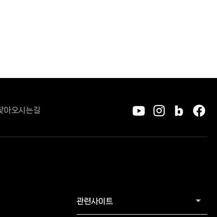
찾아오시는길
유튜브
인스타그
블로그
페
관련사이트