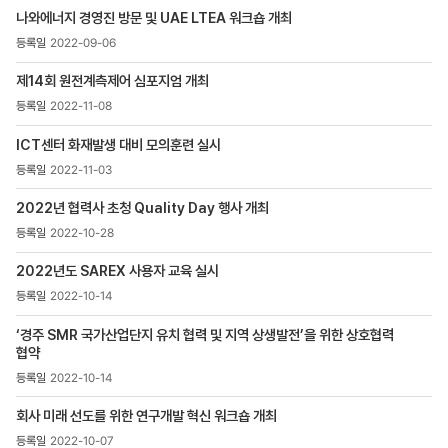
목록
나와에너지 경영진 방문 및 UAE LTEA 워크숍 개최
-
번호,
2022-09-06
제목,
등록일
제14회 원전계측제어 심포지엄 개최
,
2022-11-08
첨부파일
,
ICT센터 화재발생 대비 모의훈련 실시
조회수
2022-11-03
2022년 협력사 초청 Quality Day 행사 개최
2022-10-28
2022년도 SAREX 사용자 교육 실시
2022-10-14
‘경주 SMR 국가산업단지 유치 협력 및 지역 상생발전’을 위한 상호협력
협약
2022-10-14
회사 미래 선도를 위한 연구개발 혁신 워크숍 개최
2022-10-07