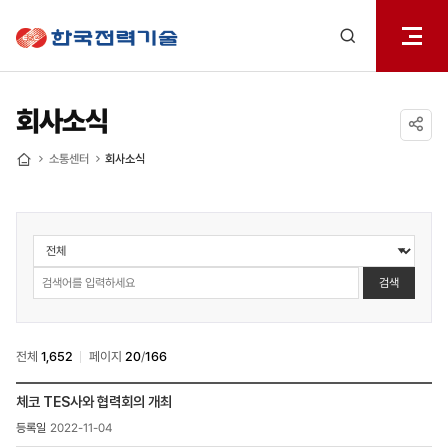
전체메
한국전력기술
열기
검색
레이어
열기
회사소식
공유하기
소통센터
회사소식
홈
소통센터
>
회사소식
검색
검색
전체
1,652
페이지
20
/
166
소통센터
체코 TES사와 협력회의 개최
>
2022-11-04
회사소식