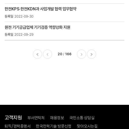
한전KPS·한전KDN과 사업개발 협력 업무협약
2022-09-30
원전 기기공급업체 기기검증 역량강화 지원
2022-09-29
20
166
이전
다음
마지막
고객지원
부서연락처
채용정보
국민소통 상담실
퇴직/경력증명서
한국전력기술 방문신청
찾아오시는길