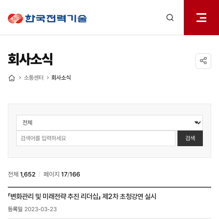
전체메
한국전력기술
열기
검색
레이어
열기
회사소식
공유하기
소통센터
회사소식
홈
소통센터
>
회사소식
검색
검색
전체
1,652
페이지
17
/
166
소통센터
「변화관리 및 미래전략 추진 리더십」 제2차 초청강연 실시
>
2023-03-23
회사소식