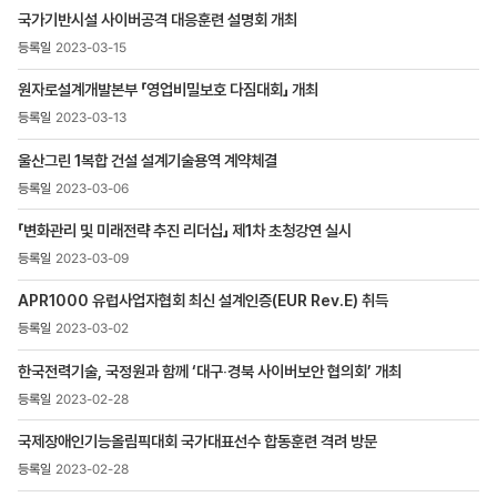
목록
국가기반시설 사이버공격 대응훈련 설명회 개최
-
번호,
2023-03-15
제목,
등록일
원자로설계개발본부 「영업비밀보호 다짐대회」 개최
,
2023-03-13
첨부파일
,
울산그린 1복합 건설 설계기술용역 계약체결
조회수
2023-03-06
「변화관리 및 미래전략 추진 리더십」 제1차 초청강연 실시
2023-03-09
APR1000 유럽사업자협회 최신 설계인증(EUR Rev.E) 취득
2023-03-02
한국전력기술, 국정원과 함께 ‘대구‧경북 사이버보안 협의회’ 개최
2023-02-28
국제장애인기능올림픽대회 국가대표선수 합동훈련 격려 방문
2023-02-28