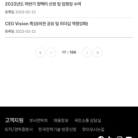
2022년도 하반기 청백리 선정 및 임명장 수여
2023-02-22
CEO Vision 특강(비전 공유 및 리더십 역량강화)
2023-02-22
17
166
이전
다음
마지막
고객지원
부서연락처
채용정보
국민소통 상담실
퇴직/경력증명서
한국전력기술 방문신청
찾아오시는길