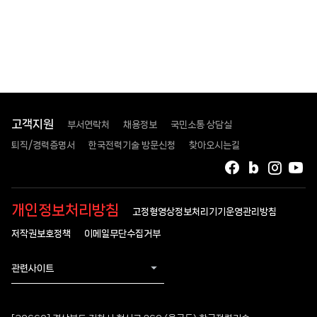
고객지원
부서연락처
채용정보
국민소통 상담실
퇴직/경력증명서
한국전력기술 방문신청
찾아오시는길
페이스북
블로그
인스타
유
개인정보처리방침
고정형영상정보처리기기운영관리방침
저작권보호정책
이메일무단수집거부
관련사이트