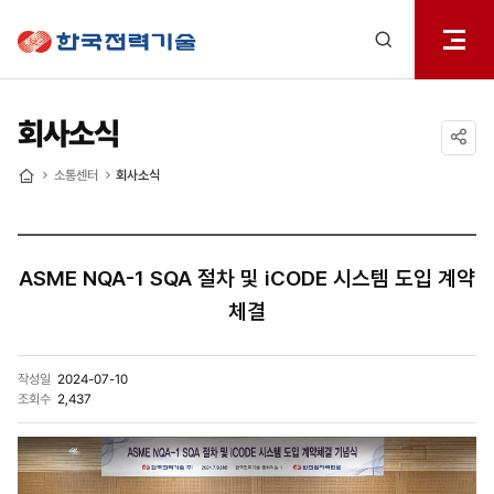
전체메
한국전력기술
열기
검색
레이어
열기
회사소식
공유하기
소통센터
회사소식
홈
ASME NQA-1 SQA 절차 및 iCODE 시스템 도입 계약
체결
작성일
2024-07-10
조회수
2,437