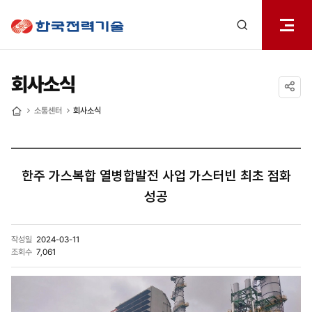
전체메
한국전력기술
열기
검색
레이어
열기
회사소식
공유하기
소통센터
회사소식
홈
한주 가스복합 열병합발전 사업 가스터빈 최초 점화
성공
작성일
2024-03-11
조회수
7,061