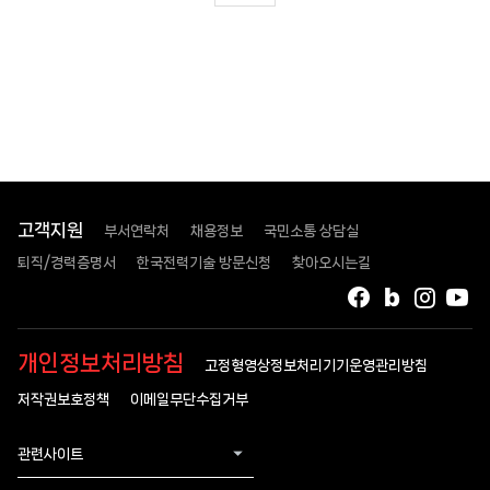
고객지원
부서연락처
채용정보
국민소통 상담실
퇴직/경력증명서
한국전력기술 방문신청
찾아오시는길
페이스북
블로그
인스타
유
개인정보처리방침
고정형영상정보처리기기운영관리방침
저작권보호정책
이메일무단수집거부
관련사이트