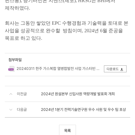
핀스퐁), 증기터빈은 지멘스(체코), HRSG는 BHI에서
제작하였다.
회사는 그동안 쌓았던 EPC 수행경험과 기술력을 토대로 본
사업을 성공적으로 완수할 방침이며, 2024년 6월 준공을
목표로 하고 있다.
첨부파일
20240311 한주 가스복합 열병합발전 사업 가스터빈 최초 점화 성공main.png
다운로드
이전글
2024년 원설본부 신입사원 역량개발 발표회 개최
다음글
2024년 1분기 전력기술연구원 우수 사원 및 우수 팀 포상
목록