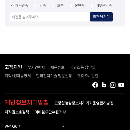
매우만족
만족
보통
불만족
매우불만족
의견 남기기
고객지원
부서연락처
채용정보
국민소통 상담실
퇴직/경력증명서
한국전력기술 방문신청
찾아오시는길
페이스북
블로그
인스타
유
개인정보처리방침
고정형영상정보처리기기운영관리방침
저작권보호정책
이메일무단수집거부
관련사이트