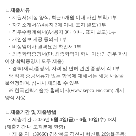
□
제출서류
・지원서(지정 양식, 최근 6개월 이내 사진 부착) 1부
・자기소개서(A4용지 2매 이내, 표지 별도) 1부
・직무수행계획서(A4용지 3매 이내, 표지 별도) 1부
・개인정보 제공 동의서 1부
・비상임이사 결격요건 확인서 1부
・최종학력증명서(단, 최종학력이 학사 이상인 경우 학사
이상 학력증명서 모두 제출)
・경력(재직)증명서, 자격 및 면허 관련 증명서 각 1부
※ 적격 증빙서류가 없는 항목에 대해서는 해당 사실을
불인정하며, 심사시 제외될 수 있음
※ 한국전력기술㈜ 홈페이지(www.kepco-enc.com) 게시
양식 사용
□
제출기간 및 제출방법
・제출기간 : 2026년
6월 4일(금) ~ 6월 10일(수) 18시
(제출기간 내 도착분에 한함)
・제 출 처 : (39660) 경상북도 김천시 혁신로 269(율곡동)