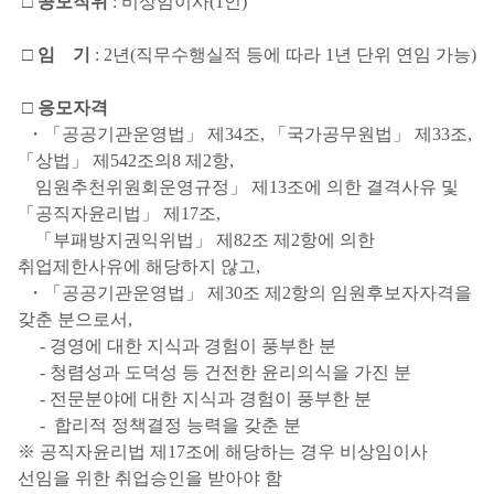
□
공모직위
: 비상임이사(1인)
□
임 기
: 2년(직무수행실적 등에 따라 1년 단위 연임 가능)
□
응모자격
・「공공기관운영법」 제34조, 「국가공무원법」 제33조,
「상법」 제542조의8 제2항,
임원추천위원회운영규정」 제13조에 의한 결격사유 및
「공직자윤리법」 제17조,
「부패방지권익위법」 제82조 제2항에 의한
취업제한사유에 해당하지 않고,
・「공공기관운영법」 제30조 제2항의 임원후보자자격을
갖춘 분으로서,
- 경영에 대한 지식과 경험이 풍부한 분
- 청렴성과 도덕성 등 건전한 윤리의식을 가진 분
- 전문분야에 대한 지식과 경험이 풍부한 분
- 합리적 정책결정 능력을 갖춘 분
※ 공직자윤리법 제17조에 해당하는 경우 비상임이사
선임을 위한 취업승인을 받아야 함