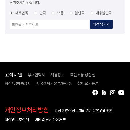
남겨주시기 바랍니다.
조사
매우만족
만족
보통
불만족
매우불만족
의견 남기기
고객지원
부서연락처
채용정보
국민소통 상담실
퇴직/경력증명서
한국전력기술 방문신청
찾아오시는길
페이스북
블로그
인스타
유
개인정보처리방침
고정형영상정보처리기기운영관리방침
저작권보호정책
이메일무단수집거부