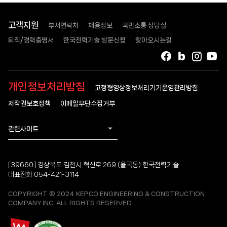
고객지원
부서연락처
채용정보
국민소통 상담실
퇴직/경력증명서
한국전력기술 방문신청
찾아오시는길
페이스북
블로그
인스타
유
개인정보처리방침
고정형영상정보처리기기운영관리방침
저작권보호정책
이메일무단수집거부
관련사이트
[39660] 경상북도 김천시 혁신로 269 (율곡동) 한국전력기술
대표전화 054-421-3114
COPYRIGHT © 2024 KEPCO ENGINEERING & CONSTRUCTION
COMPANY.INC. ALL RIGHTS RESERVED.