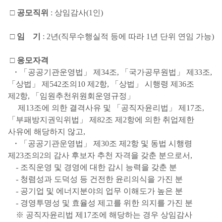
□ 공모직위
: 상임감사(1인)
□ 임 기
: 2년(직무수행실적 등에 따라 1년 단위 연임 가능)
□ 응모자격
・「공공기관운영법」 제34조, 「국가공무원법」 제33조,
「상법」 제542조의10 제2항, 「상법」 시행령 제36조
제2항, 「임원추천위원회운영규정」
제13조에 의한 결격사유 및 「공직자윤리법」 제17조,
「부패방지권익위법」 제82조 제2항에 의한 취업제한
사유에 해당하지 않고,
・「공공기관운영법」 제30조 제2항 및 동법 시행령
제23조의2의 감사 후보자 추천 자격을 갖춘 분으로서,
- 조직운영 및 경영에 대한 감시 능력을 갖춘 분
- 청렴성과 도덕성 등 건전한 윤리의식을 가진 분
- 공기업 및 에너지분야의 업무 이해도가 높은 분
- 경영투명성 및 효율성 제고를 위한 의지를 가진 분
※ 공직자윤리법 제17조에 해당하는 경우 상임감사