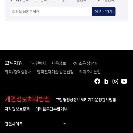
의견 남기기
고객지원
부서연락처
채용정보
국민소통 상담실
퇴직/경력증명서
한국전력기술 방문신청
찾아오시는길
페이스북
블로그
인스타
유
개인정보처리방침
고정형영상정보처리기기운영관리방침
저작권보호정책
이메일무단수집거부
관련사이트