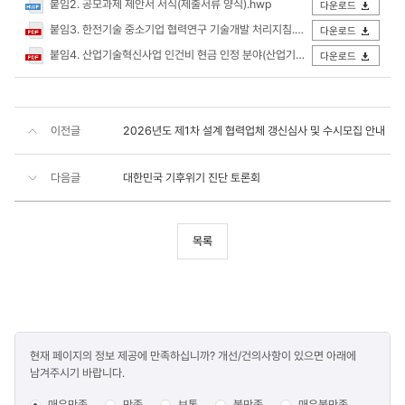
붙임2. 공모과제 제안서 서식(제출서류 양식).hwp
다운로드
붙임3. 한전기술 중소기업 협력연구 기술개발 처리지침.pdf
다운로드
붙임4. 산업기술혁신사업 인건비 현금 인정 분야(산업기술혁신사업 공통 운영요령).pdf
다운로드
이전글
2026년도 제1차 설계 협력업체 갱신심사 및 수시모집 안내
다음글
대한민국 기후위기 진단 토론회
목록
콘텐츠
현재 페이지의 정보 제공에 만족하십니까? 개선/건의사항이 있으면 아래에
만족도
남겨주시기 바랍니다.
조사
매우만족
만족
보통
불만족
매우불만족