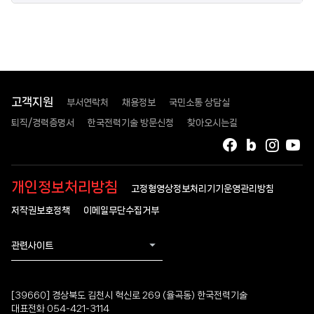
고객지원
부서연락처
채용정보
국민소통 상담실
퇴직/경력증명서
한국전력기술 방문신청
찾아오시는길
페이스북
블로그
인스타
유
개인정보처리방침
고정형영상정보처리기기운영관리방침
저작권보호정책
이메일무단수집거부
관련사이트
[39660] 경상북도 김천시 혁신로 269 (율곡동) 한국전력기술
대표전화 054-421-3114