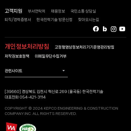
고객지원
부서연락처
채용정보
국민소통 상담실
퇴직/경력증명서
한국전력기술 방문신청
찾아오시는길
페이스북
블로그
인스타
유
개인정보처리방침
고정형영상정보처리기기운영관리방침
저작권보호정책
이메일무단수집거부
관련사이트
[39660] 경상북도 김천시 혁신로 269 (율곡동) 한국전력기술
대표전화 054-421-3114
COPYRIGHT © 2024 KEPCO ENGINEERING & CONSTRUCTION
COMPANY.INC. ALL RIGHTS RESERVED.