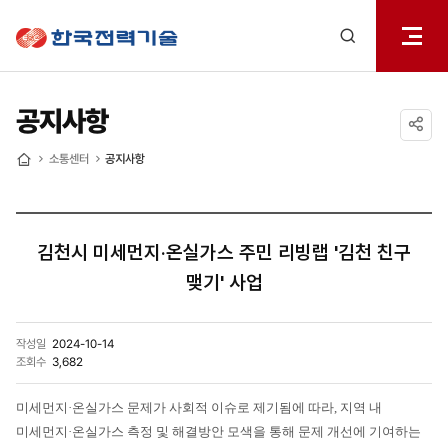
전체메
한국전력기술
열기
검색
레이어
열기
공지사항
공유하기
소통센터
공지사항
홈
김천시 미세먼지·온실가스 주민 리빙랩 '김천 친구
맺기' 사업
작성일
2024-10-14
조회수
3,682
미세먼지·온실가스 문제가 사회적 이슈로 제기됨에 따라, 지역 내
미세먼지·온실가스 측정 및 해결방안 모색을 통해 문제 개선에 기여하는