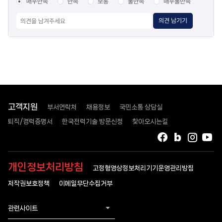
매우만족
만족
보통
불만족
매우불만족
의견 남기기
고객지원
부서연락처
채용정보
국민소통 상담실
퇴직/경력증명서
한국전력기술 방문신청
찾아오시는길
페이스북
블로그
인스타
유
개인정보처리방침
고정형영상정보처리기기운영관리방침
저작권보호정책
이메일무단수집거부
관련사이트