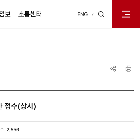
전체메
열기
정보
소통센터
ENG
검색
레이어
열기
공유하기
인쇄
안 접수(상시)
수
2,556