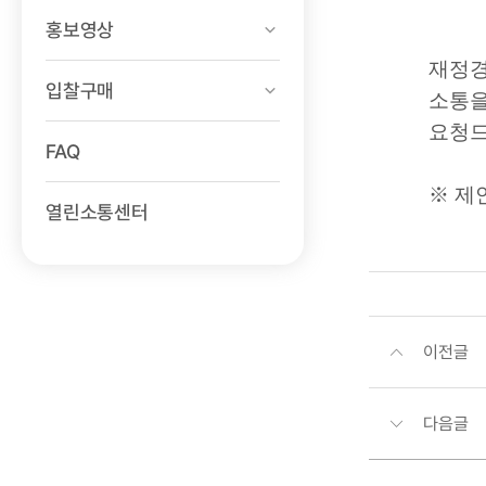
홍보영상
재정경
입찰구매
소통을
요청
FAQ
※ 제
열린소통센터
이전글
다음글