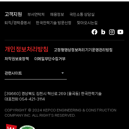
고객지원
부서연락처
채용정보
국민소통 상담실
퇴직/경력증명서
한국전력기술 방문신청
찾아오시는길
페이스북
블로그
인스타
유
개인정보처리방침
고정형영상정보처리기기운영관리방침
저작권보호정책
이메일무단수집거부
관련사이트
[39660] 경상북도 김천시 혁신로 269 (율곡동) 한국전력기술
대표전화 054-421-3114
COPYRIGHT © 2024 KEPCO ENGINEERING & CONSTRUCTION
COMPANY.INC. ALL RIGHTS RESERVED.