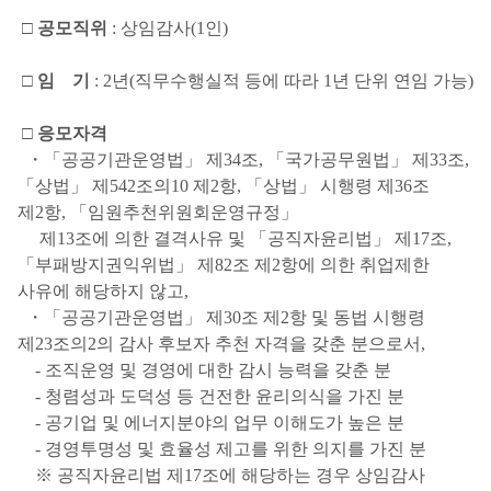
□ 공모직위
: 상임감사(1인)
□ 임 기
: 2년(직무수행실적 등에 따라 1년 단위 연임 가능)
□ 응모자격
・「공공기관운영법」 제34조, 「국가공무원법」 제33조,
「상법」 제542조의10 제2항, 「상법」 시행령 제36조
제2항, 「임원추천위원회운영규정」
제13조에 의한 결격사유 및 「공직자윤리법」 제17조,
「부패방지권익위법」 제82조 제2항에 의한 취업제한
사유에 해당하지 않고,
・「공공기관운영법」 제30조 제2항 및 동법 시행령
제23조의2의 감사 후보자 추천 자격을 갖춘 분으로서,
- 조직운영 및 경영에 대한 감시 능력을 갖춘 분
- 청렴성과 도덕성 등 건전한 윤리의식을 가진 분
- 공기업 및 에너지분야의 업무 이해도가 높은 분
- 경영투명성 및 효율성 제고를 위한 의지를 가진 분
※ 공직자윤리법 제17조에 해당하는 경우 상임감사