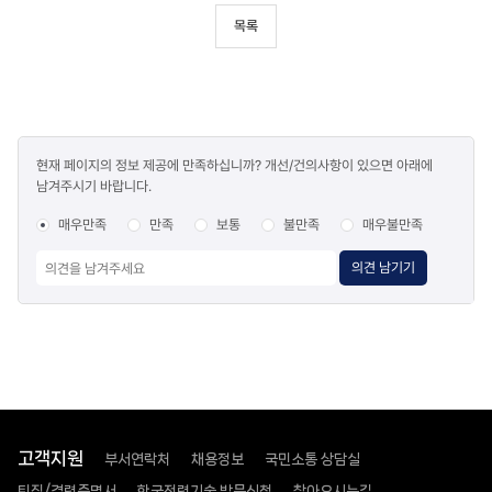
목록
콘텐츠
현재 페이지의 정보 제공에 만족하십니까? 개선/건의사항이 있으면 아래에
만족도
남겨주시기 바랍니다.
조사
매우만족
만족
보통
불만족
매우불만족
의견 남기기
고객지원
부서연락처
채용정보
국민소통 상담실
퇴직/경력증명서
한국전력기술 방문신청
찾아오시는길