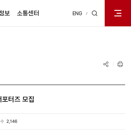
전체메
열기
정보
소통센터
ENG
검색
레이어
열기
공유하기
인쇄
 서포터즈 모집
회수
2,146