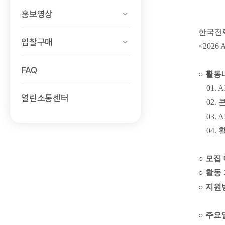
홍보영상
한국전력
입찰구매
<2026 
FAQ
○ 활동
01. 
열린소통센터
02. 
03. 
04. 
○ 모집
○ 활동
○ 지원
○ 주요