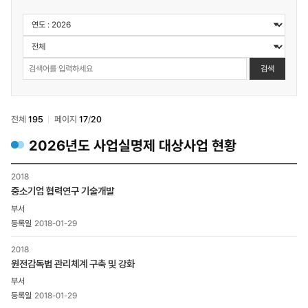
정보공개
>
사업실명제
>
검색
대상사업
선정기준
및
현황
전체
195
페이지
17
/
20
검색
2026
년도 사업실명제 대상사업 현황
정보공개
2018
>
중소기업 협력연구 기술개발
사업실명제
>
대상사업
2018-01-29
선정기준
및
2018
현황
원전감독법 관리체계 구축 및 강화
목록
-
2018-01-29
번호,