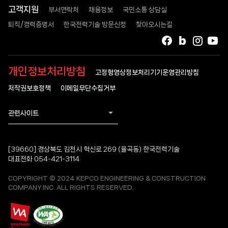
고객지원
부서연락처
채용정보
국민소통 상담실
퇴직/경력증명서
한국전력기술 방문신청
찾아오시는길
페이스북
블로그
인스타
유
개인정보처리방침
고정형영상정보처리기기운영관리방침
저작권보호정책
이메일무단수집거부
관련사이트
[39660] 경상북도 김천시 혁신로 269 (율곡동) 한국전력기술
대표전화 054-421-3114
COPYRIGHT © 2024 KEPCO ENGINEERING & CONSTRUCTION
COMPANY.INC. ALL RIGHTS RESERVED.