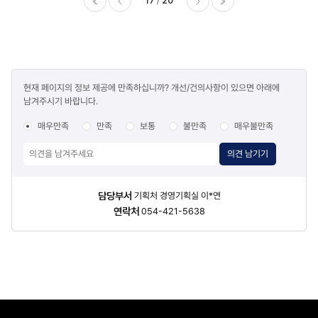
17
20
이전
다음
마지막
콘텐츠
현재 페이지의 정보 제공에 만족하십니까? 개선/건의사항이 있으면 아래에
만족도
남겨주시기 바랍니다.
조사
매우만족
만족
보통
불만족
매우불만족
의견 남기기
담당자
담당부서
기획처 경영기획실 이*연
정보
연락처
054-421-5638