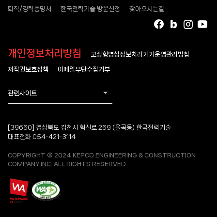
퇴직/경력증명서
한국전력기술 방문신청
찾아오시는길
페이스북
블로그
인스타
유
개인정보처리방침
고정형영상정보처리기기운영관리방침
저작권보호정책
이메일무단수집거부
관련사이트
[39660] 경상북도 김천시 혁신로 269 (율곡동) 한국전력기술
대표전화 054-421-3114
COPYRIGHT © 2024 KEPCO ENGINEERING & CONSTRUCTION
COMPANY.INC. ALL RIGHTS RESERVED.