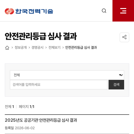
전체메
한국전력기술
열기
검색
레이어
열기
안전관리등급 심사 결과
공유하기
정보공개
경영공시
전체보기
안전관리등급 심사 결과
홈
정보공개
>
경영공시
검색
>
안전관리등급
심사
전체
1
페이지
1
/
1
결과
검색
정보공개
2025년도 공공기관 안전관리등급 심사 결과
>
2026-06-02
경영공시