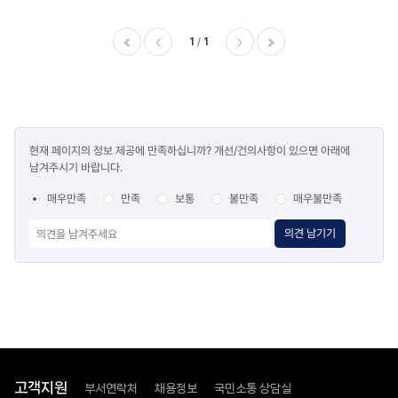
>
안전관리등급
심사
1
1
결과
목록
이전
다음
마지막
-
번호,
제목,
콘텐츠
등록일
현재 페이지의 정보 제공에 만족하십니까? 개선/건의사항이 있으면 아래에
만족도
,
남겨주시기 바랍니다.
조사
첨부파일
,
매우만족
만족
보통
불만족
매우불만족
조회수
의견 남기기
고객지원
부서연락처
채용정보
국민소통 상담실