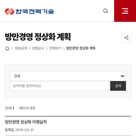
전체메
한국전력기술
열기
검색
레이어
열기
방만경영 정상화 계획
공유하기
정보공개
경영공시
전체보기
방만경영 정상화 계획
홈
정보공개
>
경영공시
검색
>
방만경영
정상화
전체
1
페이지
1
/
1
계획
검색
정보공개
방만경영 정상화 이행실적
>
2016-03-31
경영공시