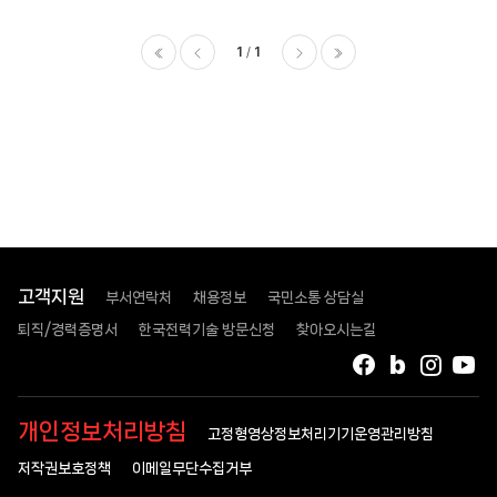
>
방만경영
정상화
1
1
계획
목록
이전
다음
마지막
-
번호,
제목,
등록일
,
첨부파일
,
조회수
고객지원
부서연락처
채용정보
국민소통 상담실
퇴직/경력증명서
한국전력기술 방문신청
찾아오시는길
페이스북
블로그
인스타
유
개인정보처리방침
고정형영상정보처리기기운영관리방침
저작권보호정책
이메일무단수집거부